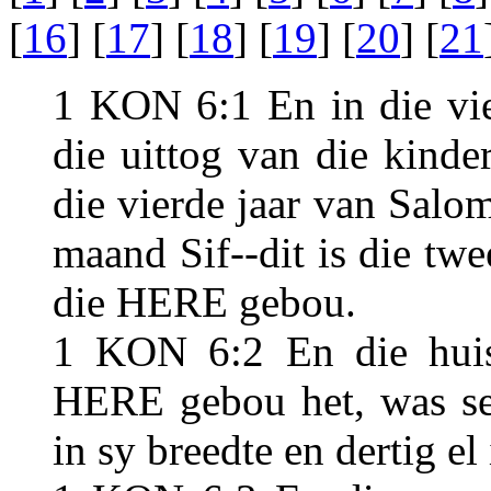
[
16
] [
17
] [
18
] [
19
] [
20
] [
21
1 KON 6:1 En in die vie
die uittog van die kinder
die vierde jaar van Salom
maand Sif--dit is die tw
die HERE gebou.
1 KON 6:2 En die huis
HERE gebou het, was ses
in sy breedte en dertig el