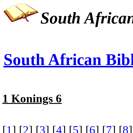
South African
South African Bibl
1 Konings 6
[
1
] [
2
] [
3
] [
4
] [
5
] [
6
] [
7
] [
8
]