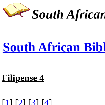
South African
South African Bibl
Filipense 4
[
1
] [
2
] [
3
] [
4
]