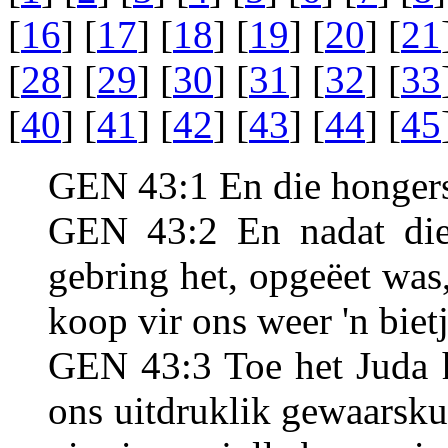
[
16
] [
17
] [
18
] [
19
] [
20
] [
21
[
28
] [
29
] [
30
] [
31
] [
32
] [
33
[
40
] [
41
] [
42
] [
43
] [
44
] [
45
GEN 43:1 En die hongers
GEN 43:2 En nadat die 
gebring het, opgeëet was,
koop vir ons weer 'n bietj
GEN 43:3 Toe het Juda 
ons uitdruklik gewaarsku