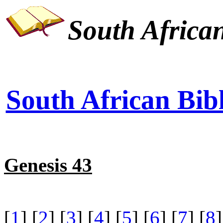
South African
South African Bibl
Genesis 43
[
1
] [
2
] [
3
] [
4
] [
5
] [
6
] [
7
] [
8
]