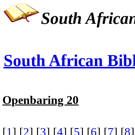
South African
South African Bibl
Openbaring 20
[
1
] [
2
] [
3
] [
4
] [
5
] [
6
] [
7
] [
8
]