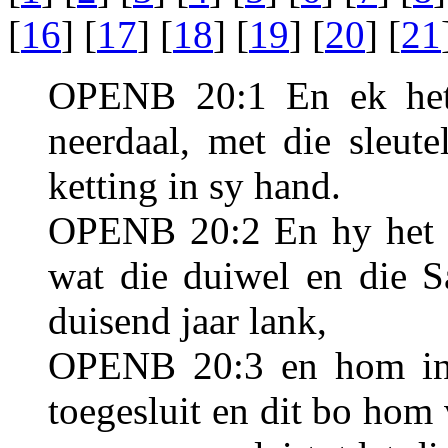
[
16
] [
17
] [
18
] [
19
] [
20
] [
21
OPENB 20:1 En ek het 
neerdaal, met die sleut
ketting in sy hand.
OPENB 20:2 En hy het d
wat die duiwel en die S
duisend jaar lank,
OPENB 20:3 en hom in
toegesluit en dit bo hom 