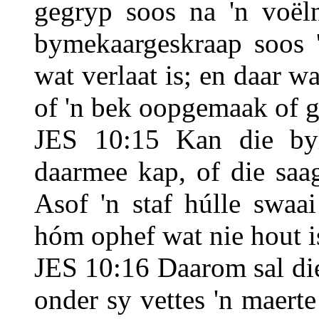
gegryp soos na 'n voëln
bymekaargeskraap soos 
wat verlaat is; en daar w
of 'n bek oopgemaak of g
JES 10:15 Kan die by
daarmee kap, of die saa
Asof 'n staf húlle swaa
hóm ophef wat nie hout i
JES 10:16 Daarom sal di
onder sy vettes 'n maerte