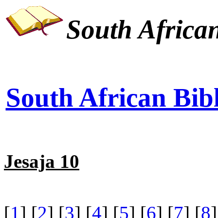
South African
South African Bibl
Jesaja 10
[
1
] [
2
] [
3
] [
4
] [
5
] [
6
] [
7
] [
8
]