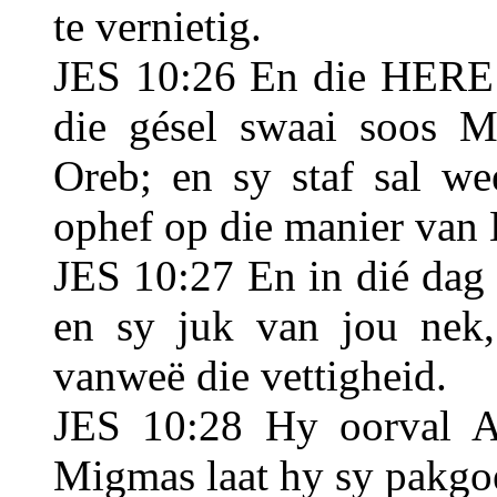
te vernietig.
JES 10:26 En die HERE v
die gésel swaai soos Mí
Oreb; en sy staf sal we
ophef op die manier van 
JES 10:27 En in dié dag 
en sy juk van jou nek, 
vanweë die vettigheid.
JES 10:28 Hy oorval Aj
Migmas laat hy sy pakgoe