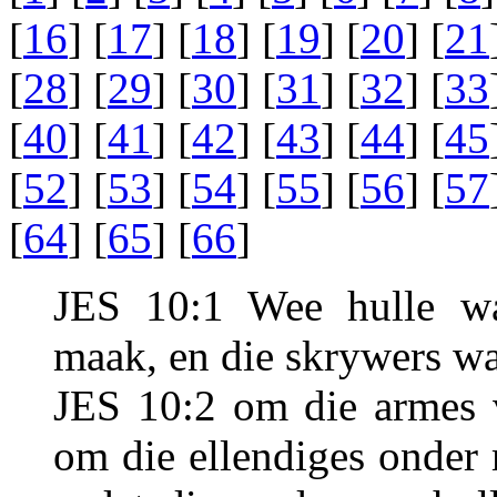
[
16
] [
17
] [
18
] [
19
] [
20
] [
21
[
28
] [
29
] [
30
] [
31
] [
32
] [
33
[
40
] [
41
] [
42
] [
43
] [
44
] [
45
[
52
] [
53
] [
54
] [
55
] [
56
] [
57
[
64
] [
65
] [
66
]
JES 10:1 Wee hulle wat
maak, en die skrywers w
JES 10:2 om die armes v
om die ellendiges onder 