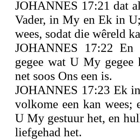
JOHANNES 17:21 dat alm
Vader, in My en Ek in U
wees, sodat die wêreld k
JOHANNES 17:22 En Ek
gegee wat U My gegee he
net soos Ons een is.
JOHANNES 17:23 Ek in h
volkome een kan wees; e
U My gestuur het, en hul
liefgehad het.