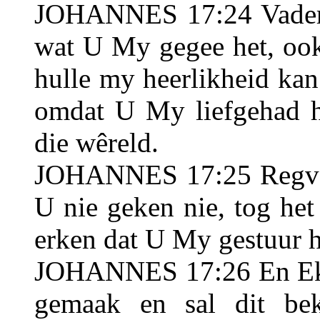
JOHANNES 17:24 Vader, 
wat U My gegee het, ook
hulle my heerlikheid ka
omdat U My liefgehad h
die wêreld.
JOHANNES 17:25 Regverd
U nie geken nie, tog het
erken dat U My gestuur h
JOHANNES 17:26 En Ek 
gemaak en sal dit bek