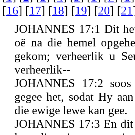
[
16
] [
17
] [
18
] [
19
] [
20
] [
21
JOHANNES 17:1 Dit het 
oë na die hemel opgehef
gekom; verheerlik u S
verheerlik--
JOHANNES 17:2 soos 
gegee het, sodat Hy aa
die ewige lewe kan gee.
JOHANNES 17:3 En dit is