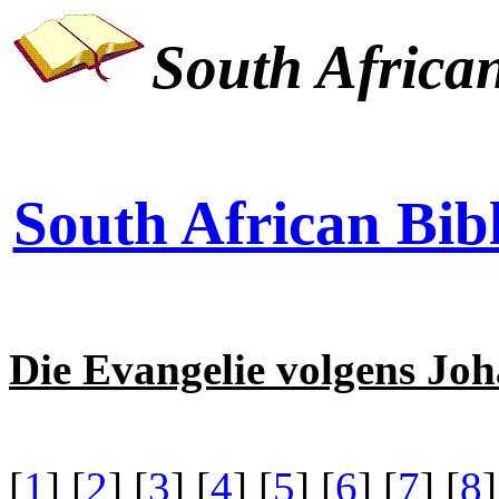
South African
South African Bibl
Die Evangelie volgens Jo
[
1
] [
2
] [
3
] [
4
] [
5
] [
6
] [
7
] [
8
]