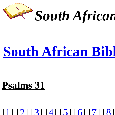
South African
South African Bibl
Psalms 31
[
1
] [
2
] [
3
] [
4
] [
5
] [
6
] [
7
] [
8
]