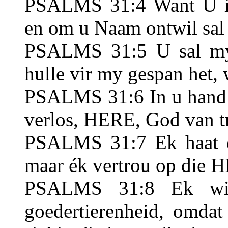
PSALMS 31:4 Want U is
en om u Naam ontwil sal 
PSALMS 31:5 U sal my l
hulle vir my gespan het,
PSALMS 31:6 In u hand 
verlos, HERE, God van t
PSALMS 31:7 Ek haat di
maar ék vertrou op die 
PSALMS 31:8 Ek wil
goedertierenheid, omda