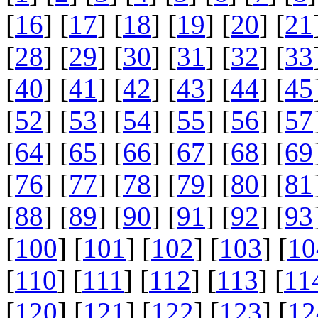
[
16
] [
17
] [
18
] [
19
] [
20
] [
21
[
28
] [
29
] [
30
] [
31
] [
32
] [
33
[
40
] [
41
] [
42
] [
43
] [
44
] [
45
[
52
] [
53
] [
54
] [
55
] [
56
] [
57
[
64
] [
65
] [
66
] [
67
] [
68
] [
69
[
76
] [
77
] [
78
] [
79
] [
80
] [
81
[
88
] [
89
] [
90
] [
91
] [
92
] [
93
[
100
] [
101
] [
102
] [
103
] [
10
[
110
] [
111
] [
112
] [
113
] [
11
[
120
] [
121
] [
122
] [
123
] [
12