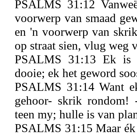
PSALMS 31:12 Vanweë a
voorwerp van smaad gewo
en 'n voorwerp van skri
op straat sien, vlug weg 
PSALMS 31:13 Ek is ve
dooie; ek het geword soos
PSALMS 31:14 Want ek h
gehoor- skrik rondom! 
teen my; hulle is van pl
PSALMS 31:15 Maar ék v