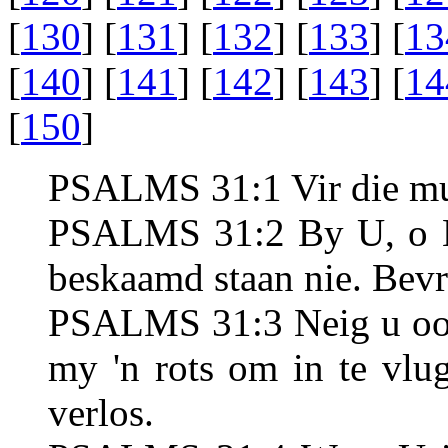
[
130
] [
131
] [
132
] [
133
] [
13
[
140
] [
141
] [
142
] [
143
] [
14
[
150
]
PSALMS 31:1 Vir die mus
PSALMS 31:2 By U, o HE
beskaamd staan nie. Bevr
PSALMS 31:3 Neig u oor 
my 'n rots om in te vlu
verlos.