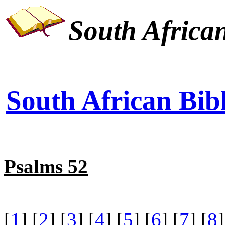
South African
South African Bibl
Psalms 52
[
1
] [
2
] [
3
] [
4
] [
5
] [
6
] [
7
] [
8
]