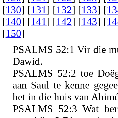
[
130
] [
131
] [
132
] [
133
] [
13
[
140
] [
141
] [
142
] [
143
] [
14
[
150
]
PSALMS 52:1 Vir die mus
Dawid.
PSALMS 52:2 toe Doëg,
aan Saul te kenne gege
het in die huis van Ahim
PSALMS 52:3 Wat bero