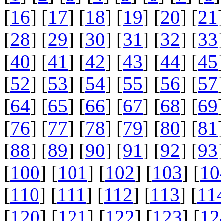
[
16
] [
17
] [
18
] [
19
] [
20
] [
21
[
28
] [
29
] [
30
] [
31
] [
32
] [
33
[
40
] [
41
] [
42
] [
43
] [
44
] [
45
[
52
] [
53
] [
54
] [
55
] [
56
] [
57
[
64
] [
65
] [
66
] [
67
] [
68
] [
69
[
76
] [
77
] [
78
] [
79
] [
80
] [
81
[
88
] [
89
] [
90
] [
91
] [
92
] [
93
[
100
] [
101
] [
102
] [
103
] [
10
[
110
] [
111
] [
112
] [
113
] [
11
[
120
] [
121
] [
122
] [
123
] [
12