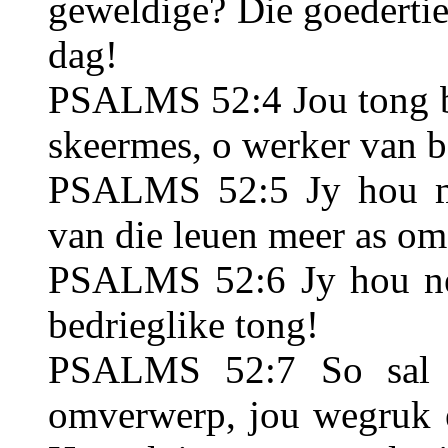
geweldige? Die goederti
dag!
PSALMS 52:4 Jou tong be
skeermes, o werker van 
PSALMS 52:5 Jy hou m
van die leuen meer as om 
PSALMS 52:6 Jy hou net
bedrieglike tong!
PSALMS 52:7 So sal 
omverwerp, jou wegruk en